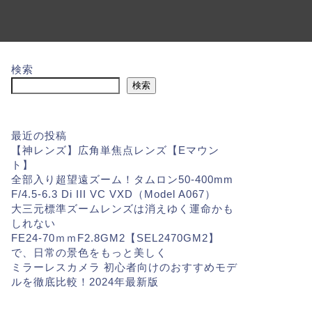
検索
検索
最近の投稿
【神レンズ】広角単焦点レンズ【Eマウン
ト】
全部入り超望遠ズーム！タムロン50-400mm
F/4.5-6.3 Di III VC VXD（Model A067）
大三元標準ズームレンズは消えゆく運命かも
しれない
FE24-70ｍｍF2.8GM2【SEL2470GM2】
で、日常の景色をもっと美しく
ミラーレスカメラ 初心者向けのおすすめモデ
ルを徹底比較！2024年最新版