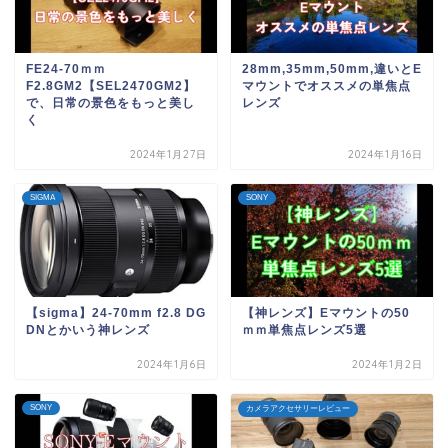
FE24-70ｍｍ
28mm,35mm,50mm,違いとE
F2.8GM2【SEL2470GM2】
マウントでオススメの単焦点
で、日常の景色をもっと美し
レンズ
く
2024年1月27日
2024年1月16日
SIGMA
SONY
【sigma】24-70mm f2.8 DG
【神レンズ】Eマウントの50
DNとかいう神レンズ
ｍｍ単焦点レンズ5選
2024年1月6日
2024年1月2日
SONY
カメラアクセサリーレビュー