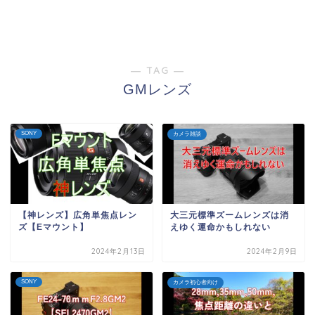
― TAG ―
GMレンズ
SONY
カメラ雑談
【神レンズ】広角単焦点レン
大三元標準ズームレンズは消
ズ【Eマウント】
えゆく運命かもしれない
2024年2月13日
2024年2月9日
SONY
カメラ初心者向け