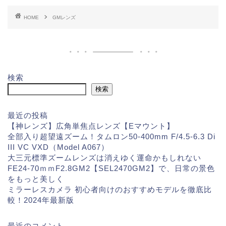
HOME
GMレンズ
検索
検索
最近の投稿
【神レンズ】広角単焦点レンズ【Eマウント】
全部入り超望遠ズーム！タムロン50-400mm F/4.5-6.3 Di
III VC VXD（Model A067）
大三元標準ズームレンズは消えゆく運命かもしれない
FE24-70ｍｍF2.8GM2【SEL2470GM2】で、日常の景色
をもっと美しく
ミラーレスカメラ 初心者向けのおすすめモデルを徹底比
較！2024年最新版
最近のコメント