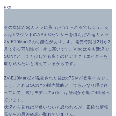
FX9
その次はVlogカメラに焦点が当てられるでしょう。そ
れはEマウントのAPS-Cセンサーを積んだVlogカメラ
ZV-E10Mark2の可能性があります。発売時期は2月か3
月である可能性が非常に高いです。Vlogは今も活況で
SONYとしても少しでも多くのビデオクリエイターを
取り込みたいと考えているからです。
ZV-E10Mark2が発売された後はα7SⅣが登場するでし
ょう。これはSONYの販売戦略としてもかなり理に適
っていて、現行モデルのα7SⅢは登場から既に4年経っ
ています。
状況から見れば間違いないと思われるが、正確な情報
元からの最終確認が取れていません。