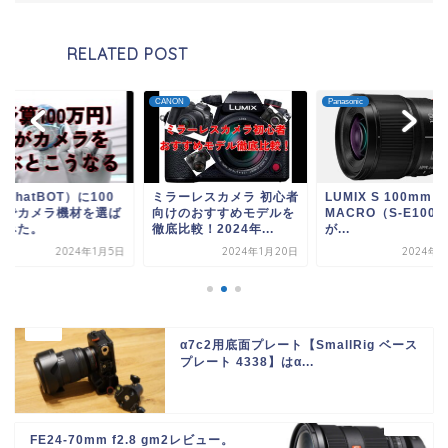
RELATED POST
Y
CANON
Panasonic
（ChatBOT）に100
ミラーレスカメラ 初心者
LUMIX S 100mm F2
円でカメラ機材を選ば
向けのおすすめモデルを
MACRO（S-E100
てみた。
徹底比較！2024年...
が...
2024年1月5日
2024年1月20日
2024年1
α7c2用底面プレート【SmallRig ベース
プレート 4338】はα...
FE24-70mm f2.8 gm2レビュー。