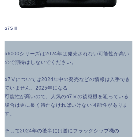
α7SⅢ
α6000シリーズは2024年は発売されない可能性が高い
ので期待はしないでください。
α7Ⅴについては2024年中の発売などの情報は入手でき
ていません。2025年になる
可能性が高いので、人気のα7Ⅳの後継機を狙っている
場合は更に長く待たなければいけない可能性がありま
す。
そして2024年の後半には遂にフラッグシップ機の