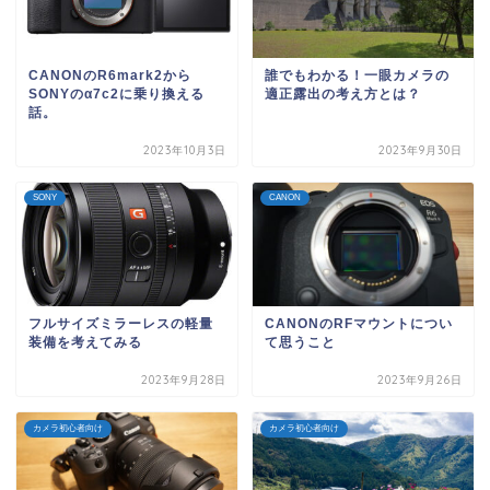
CANONのR6mark2から
誰でもわかる！一眼カメラの
SONYのα7c2に乗り換える
適正露出の考え方とは？
話。
2023年10月3日
2023年9月30日
SONY
CANON
フルサイズミラーレスの軽量
CANONのRFマウントについ
装備を考えてみる
て思うこと
2023年9月28日
2023年9月26日
カメラ初心者向け
カメラ初心者向け