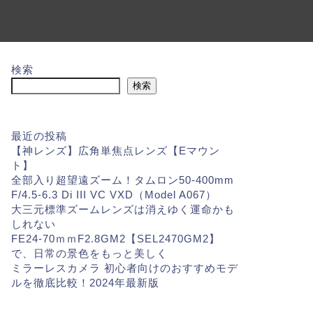
検索
検索
最近の投稿
【神レンズ】広角単焦点レンズ【Eマウン
ト】
全部入り超望遠ズーム！タムロン50-400mm
F/4.5-6.3 Di III VC VXD（Model A067）
大三元標準ズームレンズは消えゆく運命かも
しれない
FE24-70ｍｍF2.8GM2【SEL2470GM2】
で、日常の景色をもっと美しく
ミラーレスカメラ 初心者向けのおすすめモデ
ルを徹底比較！2024年最新版