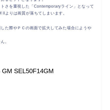
を重視した「Contemporaryライン」となって
 GM IIよりは画質が落ちてしまいます。
刷した際やＰＣの画面で拡大してみた場合にようや
せん。
 GM SEL50F14GM