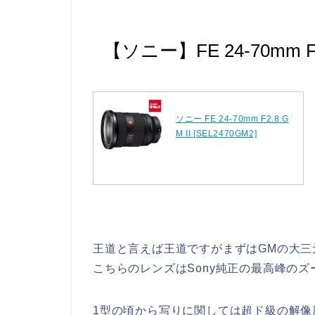
【ソニー】FE 24-70mm F2.
ソニー FE 24-70mm F2.8 G
M II [SEL2470GM2]
王道と言えば王道ですがまずはGMの大三
こちらのレンズはSony純正の最高峰の
1型の頃から写りに関しては超ド級の解像