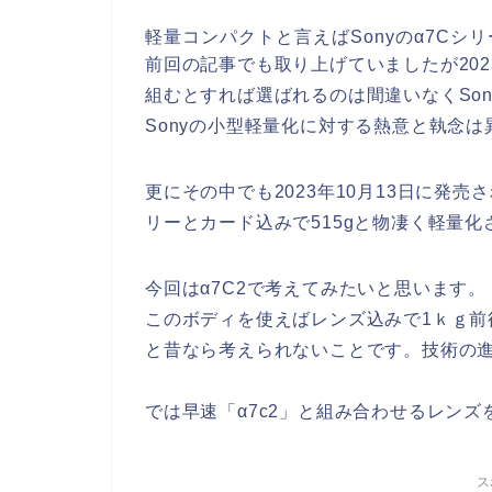
軽量コンパクトと言えばSonyのα7Cシリ
前回の記事でも取り上げていましたが20
組むとすれば選ばれるのは間違いなくSo
Sonyの小型軽量化に対する熱意と執念
更にその中でも2023年10月13日に発売
リーとカード込みで515gと物凄く軽量化
今回はα7C2で考えてみたいと思います。
このボディを使えばレンズ込みで1ｋｇ
と昔なら考えられないことです。技術の
では早速「α7c2」と組み合わせるレンズ
ス