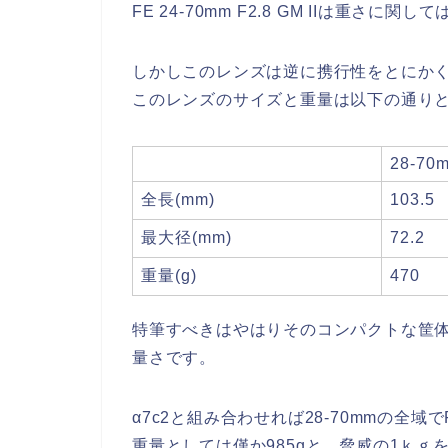
FE 24-70mm F2.8 GM IIは重
しかしこのレンズは逆に携行性をとにか
このレンズのサイズと重量は以下の通り
28-70
全長(mm)
103.5
最大径(mm)
72.2
重量(g)
470
特筆すべきはやはりそのコンパクトな筐
量さです。
α7c2と組み合わせれば28-70mmの全
重量としては僅か985gと、脅威の1ｋｇ