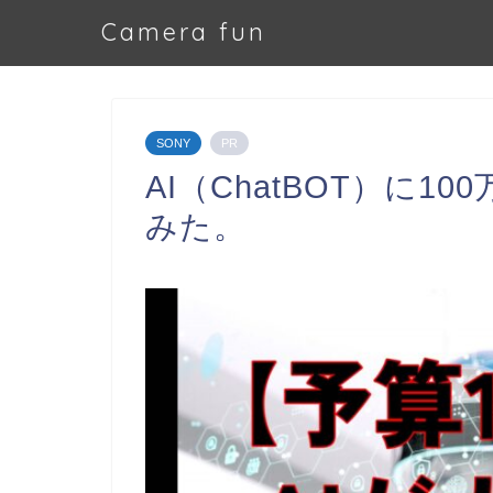
Camera fun
SONY
PR
AI（ChatBOT）に
みた。