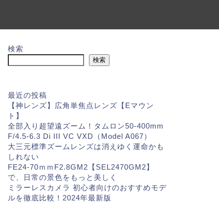
検索
検索
最近の投稿
【神レンズ】広角単焦点レンズ【Eマウン
ト】
全部入り超望遠ズーム！タムロン50-400mm
F/4.5-6.3 Di III VC VXD（Model A067）
大三元標準ズームレンズは消えゆく運命かも
しれない
FE24-70ｍｍF2.8GM2【SEL2470GM2】
で、日常の景色をもっと美しく
ミラーレスカメラ 初心者向けのおすすめモデ
ルを徹底比較！2024年最新版